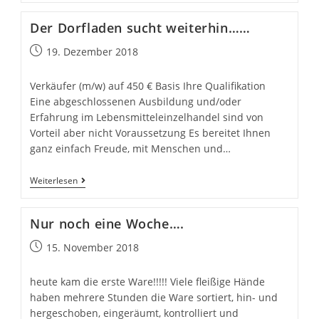
im
Dorfladen
Der Dorfladen sucht weiterhin……
Beitrag
19. Dezember 2018
veröffentlicht:
Verkäufer (m/w) auf 450 € Basis Ihre Qualifikation
Eine abgeschlossenen Ausbildung und/oder
Erfahrung im Lebensmitteleinzelhandel sind von
Vorteil aber nicht Voraussetzung Es bereitet Ihnen
ganz einfach Freude, mit Menschen und…
Der
Weiterlesen
Dorfladen
sucht
Nur noch eine Woche….
weiterhin……
Beitrag
15. November 2018
veröffentlicht:
heute kam die erste Ware!!!!! Viele fleißige Hände
haben mehrere Stunden die Ware sortiert, hin- und
hergeschoben, eingeräumt, kontrolliert und