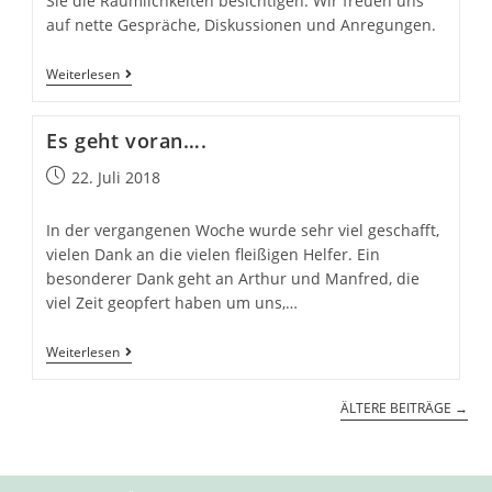
Sie die Räumlichkeiten besichtigen. Wir freuen uns
auf nette Gespräche, Diskussionen und Anregungen.
Herzliche
Weiterlesen
Einladung
Es geht voran….
Beitrag
22. Juli 2018
veröffentlicht:
In der vergangenen Woche wurde sehr viel geschafft,
vielen Dank an die vielen fleißigen Helfer. Ein
besonderer Dank geht an Arthur und Manfred, die
viel Zeit geopfert haben um uns,…
Es
Weiterlesen
geht
voran….
ÄLTERE BEITRÄGE
→