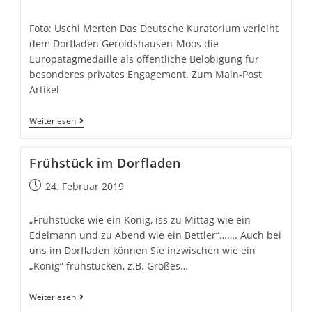
veröffentlicht:
Foto: Uschi Merten Das Deutsche Kuratorium verleiht
dem Dorfladen Geroldshausen-Moos die
Europatagmedaille als öffentliche Belobigung für
besonderes privates Engagement. Zum Main-Post
Artikel
Dorfladen
Weiterlesen
Geroldshausen-
Moos
Frühstück im Dorfladen
erhält
Beitrag
24. Februar 2019
Auszeichnung
veröffentlicht:
„Frühstücke wie ein König, iss zu Mittag wie ein
Edelmann und zu Abend wie ein Bettler“……. Auch bei
uns im Dorfladen können Sie inzwischen wie ein
„König“ frühstücken, z.B. Großes…
Frühstück
Weiterlesen