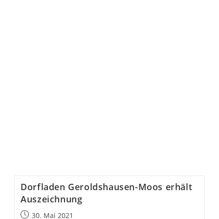
a
new
tab
Dorfladen Geroldshausen-Moos erhält
Auszeichnung
Beitrag
30. Mai 2021