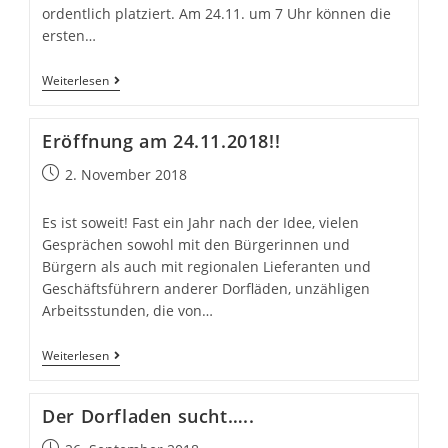
ordentlich platziert. Am 24.11. um 7 Uhr können die
ersten…
Nur
Weiterlesen
noch
eine
Eröffnung am 24.11.2018!!
Woche….
Beitrag
2. November 2018
veröffentlicht:
Es ist soweit! Fast ein Jahr nach der Idee, vielen
Gesprächen sowohl mit den Bürgerinnen und
Bürgern als auch mit regionalen Lieferanten und
Geschäftsführern anderer Dorfläden, unzähligen
Arbeitsstunden, die von…
Eröffnung
Weiterlesen
am
24.11.2018!!
Der Dorfladen sucht…..