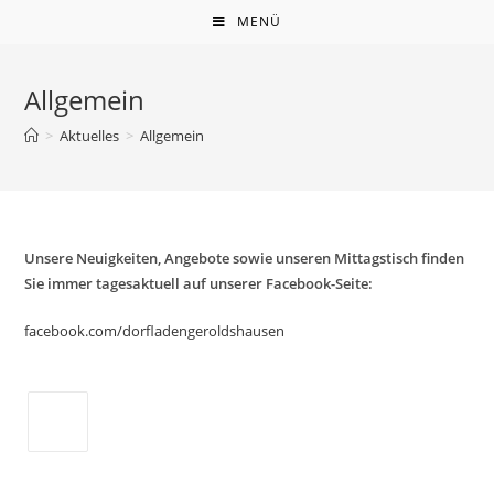
Zum
MENÜ
Inhalt
springen
Allgemein
>
Aktuelles
>
Allgemein
Unsere Neuigkeiten, Angebote sowie unseren Mittagstisch finden
Sie immer tagesaktuell auf unserer Facebook-Seite:
facebook.com/dorfladengeroldshausen
Opens
in